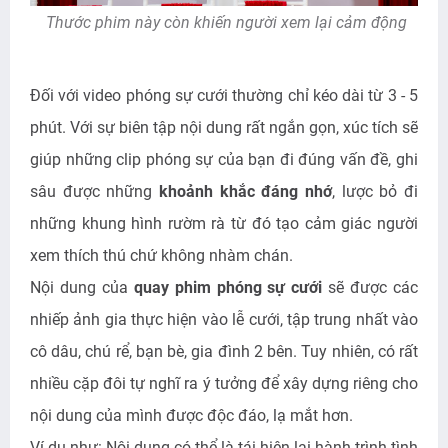
Thước phim này còn khiến người xem lại cảm động
Đối với video phóng sự cưới thường chỉ kéo dài từ 3 - 5
phút. Với sự biên tập nội dung rất ngắn gọn, xúc tích sẽ
giúp những clip phóng sự của bạn đi đúng vấn đề, ghi
sâu được những
khoảnh khắc đáng nhớ
, lược bỏ đi
những khung hình rườm rà từ đó tạo cảm giác người
xem thích thú chứ không nhàm chán.
Nội dung của
quay phim phóng sự cưới
sẽ được các
nhiếp ảnh gia thực hiện vào lễ cưới, tập trung nhất vào
cô dâu, chú rể, bạn bè, gia đình 2 bên. Tuy nhiên, có rất
nhiều cặp đôi tự nghĩ ra ý tưởng để xây dựng riêng cho
nội dung của mình được độc đáo, lạ mắt hơn.
Ví dụ như: Nội dung có thể là tái hiện lại hành trình tình