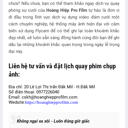
chưa? Nếu chưa, bạn có thể tham khảo ngay dịch vụ quay
phóng sự cưới của
Hoàng Hiệp Pro Film
tự hào là đơn vị
đi đầu trong lĩnh vực dịch vụ dựng video đám cưới một
cách chuyên nghiệp, hệ thống máy ảnh hiện đại với cảm
biến sử dụng Flycam để có thể ghi lại toàn khoảnh khắc
đẹp nhất, sẽ luôn sẵn sàng đồng hành cùng đôi bạn để ghi
dấu lại những khoảnh khắc quan trọng trong ngày lễ trọng
đại này.
Liên hệ tư vấn và đặt lịch quay phim chụp
ảnh:
Đị
a ch
ỉ
: 20 Lê L
ợ
i Th
ị
tr
ấ
n
Đă
k Mil - H.
Đă
k Mil
S
ố
đ
i
ệ
n tho
ạ
i: 0977226040
Email: cskh@hoanghiepprofilm.com
Wedsite:
https://hoanghiepprofilm.com
Không ngại xa xôi - Luôn đúng giờ giấc