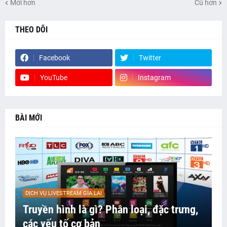
Mới hơn
Cũ hơn
THEO DÕI
Facebook
Twitter
YouTube
Instagram
BÀI MỚI
DỊCH VỤ LIVESTREAM GIA LAI
Truyền hình là gì? Phân loại, đặc trưng,
các yếu tố cơ bản