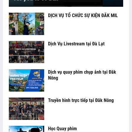
DỊCH VỤ TỔ CHỨC SỰ KIỆN ĐĂK MIL
Dịch Vụ Livestream tại Đà Lạt
Dịch vụ quay phim chụp ảnh tại Đăk
Nông
Truyền hình trực tiếp tại Đăk Nông
Học Quay phim