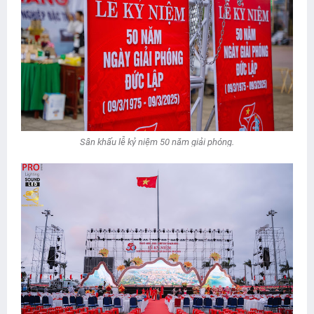
Sân khấu lễ kỷ niệm 50 năm giải phóng.