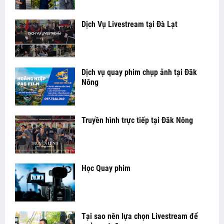
Dịch Vụ Livestream tại Đà Lạt
Dịch vụ quay phim chụp ảnh tại Đăk
Nông
Truyền hình trực tiếp tại Đăk Nông
Học Quay phim
Tại sao nên lựa chọn Livestream để