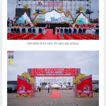
Sân khấu lễ kỷ niệm 50 năm giải phóng.