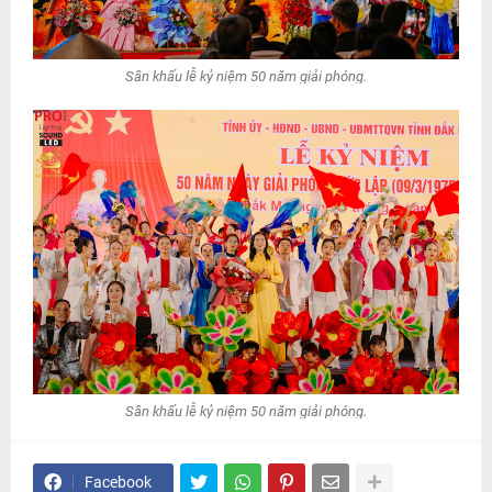
Sân khấu lễ kỷ niệm 50 năm giải phóng.
Sân khấu lễ kỷ niệm 50 năm giải phóng.
Facebook