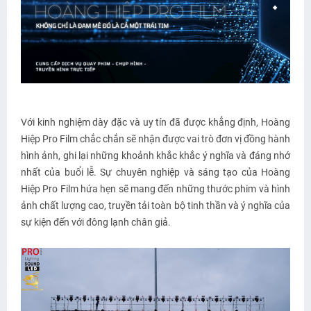
Với kinh nghiệm dày đặc và uy tín đã được khẳng định, Hoàng
Hiệp Pro Film chắc chắn sẽ nhận được vai trò đơn vị đồng hành
hình ảnh, ghi lại những khoảnh khắc khắc ý nghĩa và đáng nhớ
nhất của buổi lễ. Sự chuyên nghiệp và sáng tạo của Hoàng
Hiệp Pro Film hứa hẹn sẽ mang đến những thước phim và hình
ảnh chất lượng cao, truyền tải toàn bộ tinh thần và ý nghĩa của
sự kiện đến với đông lạnh chân giả.