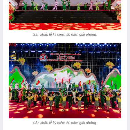
Sân khấu lễ kỷ niệm 50 năm giải phóng.
Sân khấu lễ kỷ niệm 50 năm giải phóng.