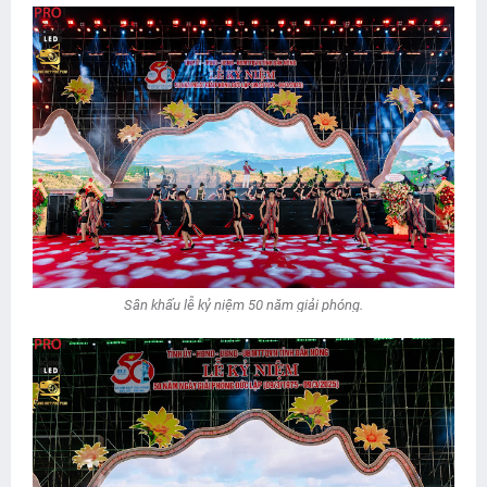
Sân khấu lễ kỷ niệm 50 năm giải phóng.