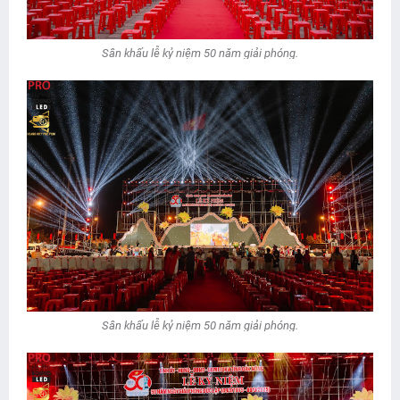
Sân khấu lễ kỷ niệm 50 năm giải phóng.
Sân khấu lễ kỷ niệm 50 năm giải phóng.