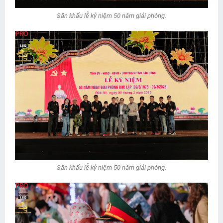
Sân khấu lễ kỷ niệm 50 năm giải phóng.
Sân khấu lễ kỷ niệm 50 năm giải phóng.