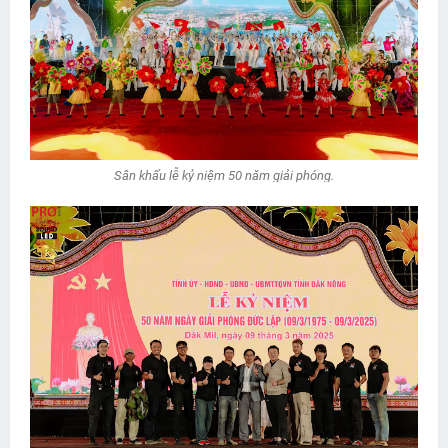
Sân khấu lễ kỷ niệm 50 năm giải phóng.