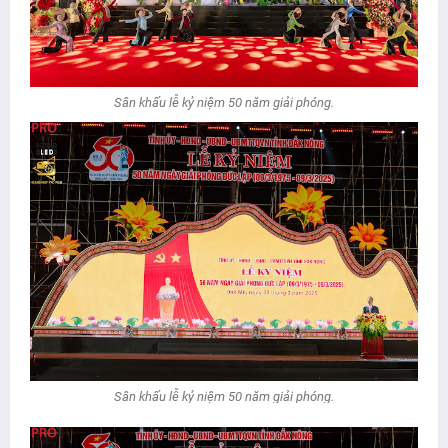
Sân khấu lễ kỷ niệm 50 năm giải phóng.
Sân khấu lễ kỷ niệm 50 năm giải phóng.