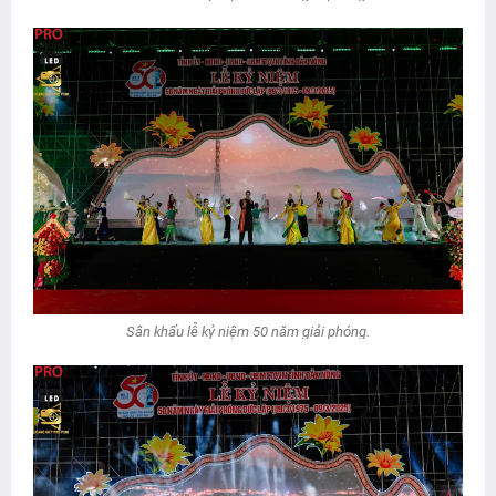
Sân khấu lễ kỷ niệm 50 năm giải phóng.