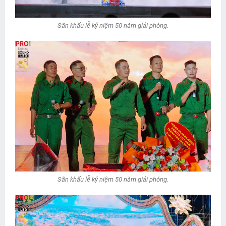
Sân khấu lễ kỷ niệm 50 năm giải phóng.
Sân khấu lễ kỷ niệm 50 năm giải phóng.