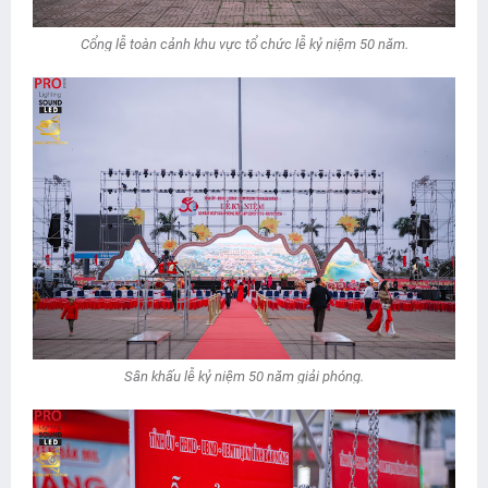
Cổng lễ toàn cảnh khu vực tổ chức lễ kỷ niệm 50 năm.
Sân khấu lễ kỷ niệm 50 năm giải phóng.