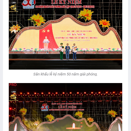
Sân khấu lễ kỷ niệm 50 năm giải phóng.