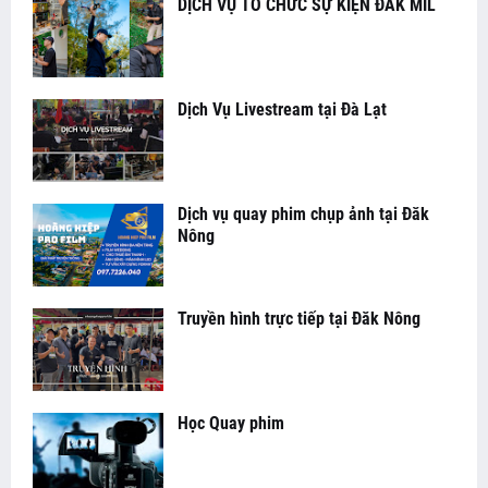
DỊCH VỤ TỔ CHỨC SỰ KIỆN ĐĂK MIL
Dịch Vụ Livestream tại Đà Lạt
Dịch vụ quay phim chụp ảnh tại Đăk
Nông
Truyền hình trực tiếp tại Đăk Nông
Học Quay phim